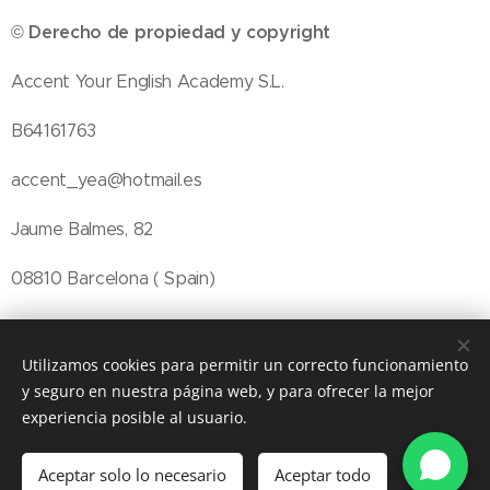
Derecho de propiedad y copyright
©
Accent Your English Academy S.L.
B64161763
accent_yea@hotmail.es
Jaume Balmes, 82
08810 Barcelona ( Spain)
Telf. 938960693
Utilizamos cookies para permitir un correcto funcionamiento
y seguro en nuestra página web, y para ofrecer la mejor
experiencia posible al usuario.
© 2026 Accent Your English Academy, Jaume Balmes 82, Sant
Pere de Ribes, 08810
Aceptar solo lo necesario
Aceptar todo
Cookies