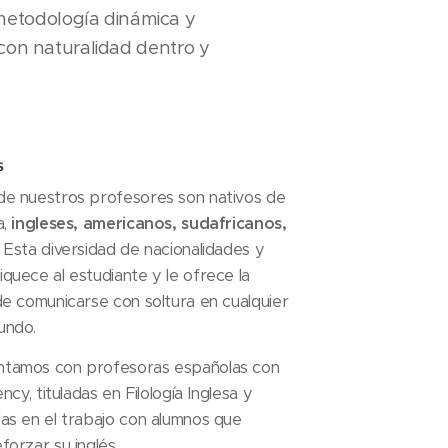
metodología dinámica y
 con naturalidad dentro y
s
de nuestros profesores son nativos de
a,
ingleses, americanos, sudafricanos,
.. Esta diversidad de nacionalidades y
quece al estudiante y le ofrece la
de comunicarse con soltura en cualquier
undo.
ntamos con profesoras españolas con
ency, tituladas en Filología Inglesa y
das en el trabajo con alumnos que
forzar su inglés.