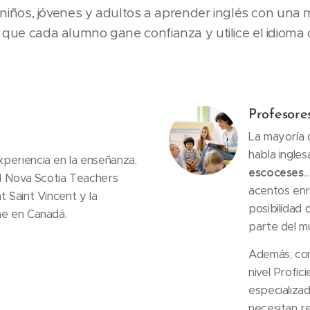
ños, jóvenes y adultos a aprender inglés con una 
s que cada alumno gane confianza y utilice el idioma
Profesore
La mayoría 
habla ingles
periencia en la enseñanza.
escoceses
.
ad Nova Scotia Teachers
acentos enri
t Saint Vincent y la
posibilidad 
ne en Canadá.
parte del m
Además, co
nivel Profici
especializa
necesitan re